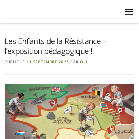
Aller
au
Menu
contenu
SPA US MEMORIAL DAYS
Les Enfants de la Résistance –
l’exposition pédagogique !
DERNIÈRES INFORMATIONS !
QUI SOMMES-NOUS ?
PUBLIÉ LE
11 SEPTEMBRE 2025
PAR
OLI
AIDEZ-NOUS !
NOS PARTENAIRES
NOS PROJETS