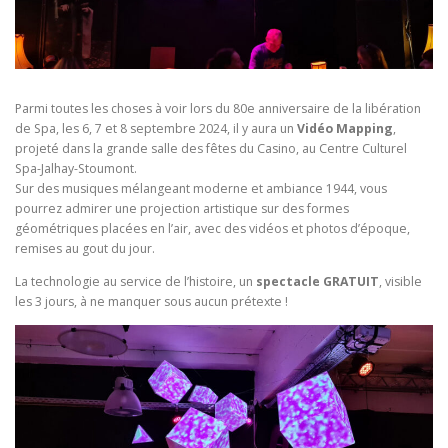
Parmi toutes les choses à voir lors du 80e anniversaire de la libération
de Spa, les 6, 7 et 8 septembre 2024, il y aura un
Vidéo Mapping
,
projeté dans la grande salle des fêtes du Casino, au Centre Culturel
Spa-Jalhay-Stoumont.
Sur des musiques mélangeant moderne et ambiance 1944, vous
pourrez admirer une projection artistique sur des formes
géométriques placées en l’air, avec des vidéos et photos d’époque,
remises au gout du jour.
La technologie au service de l’histoire, un
spectacle GRATUIT
, visible
les 3 jours, à ne manquer sous aucun prétexte !