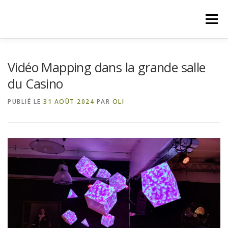
Aller
au
Menu
contenu
SPA US MEMORIAL DAYS
Vidéo Mapping dans la grande salle
du Casino
DERNIÈRES INFORMATIONS !
QUI SOMMES-NOUS ?
PUBLIÉ LE
31 AOÛT 2024
PAR
OLI
AIDEZ-NOUS !
NOS PARTENAIRES
NOS PROJETS