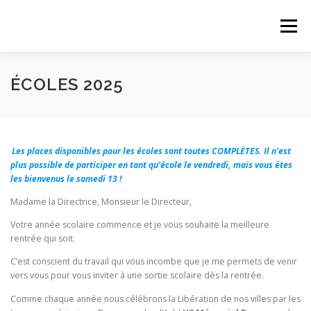
Aller
au
Menu
contenu
SPA US MEMORIAL DAYS
ÉCOLES 2025
DERNIÈRES INFORMATIONS !
QUI SOMMES-NOUS ?
Les places disponibles pour les écoles sont toutes COMPLÈTES. Il n’est
plus possible de participer en tant qu’école le vendredi, mais vous êtes
les bienvenus le samedi 13 !
AIDEZ-NOUS !
NOS PARTENAIRES
NOS PROJETS
Madame la Directrice, Monsieur le Directeur,
Votre année scolaire commence et je vous souhaite la meilleure
rentrée qui soit.
C’est conscient du travail qui vous incombe que je me permets de venir
vers vous pour vous inviter à une sortie scolaire dès la rentrée.
Comme chaque année nous célébrons la Libération de nos villes par les