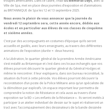
troupes américaines. Dans ce cadre, l’Asbl
US Mémorial Days,
avec la
Ville de Spa, met en place deux journées d’exposition et d’animations
au BRITANNIQUE de Spa les 12 et 13 septembre 2025.
Nous avons le plaisir de vous annoncer que la journée du
vendredi 12 septembre sera, cette année encore, dédiée aux
écoles et en particulier aux élèves de vos classes de cinquième
et sixième années.
C‘est par des accompagnants en costumes d’époque qu’ils seront
accueillis et guidés, avec leurs enseignants, au travers des différentes
animations de l’exposition (durée +- deux heures).
A la Libération, le quartier général de la première Armée Américaine
s’est installé au Britannique et c’est dans ces locaux inchangés que vos
élèves pourront découvrir le quartier général du Général Hodges et
même le rencontrer. Il leur expliquera, dans son bureau reconstitué, la
situation du front à cette période. Vos élèves pourront découvrir la
reconstitution d’un poste de la Police Militaire ainsi qu’un spécialiste de
la démolition par explosifs. Un espace important leur permettra de
comprendre la notion de Résistance et cela aussi au travers d’une
exposition sur la BD « Les enfants de la Résistance ». Ils seront invités à
participer à un atelier individuel de dessin sur le sujet et réaliseront un
tract avec l’accompagnement des dessinateurs de la bande dessinée